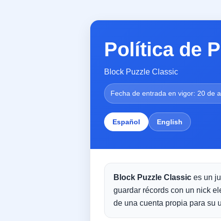
Política de 
Block Puzzle Classic
Fecha de entrada en vigor: 20 de a
Español
English
Block Puzzle Classic
es un ju
guardar récords con un nick el
de una cuenta propia para su 